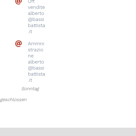
Uff.
vendite
alberto
@bassi
battista
.it
Ammni
strazio
ne
alberto
@bassi
battista
.it
Sonntag
geschlossen