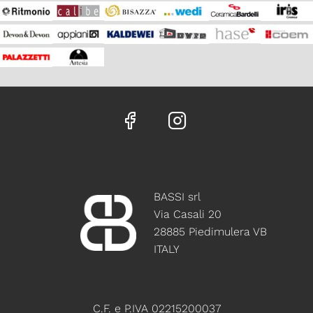
BASSI srl
Via Casali 20
28885 Piedimulera VB
ITALY
C.F. e P.IVA 02215200037