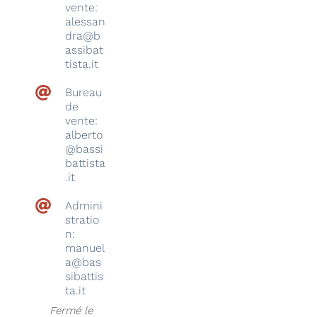
vente:
alessan
dra@b
assibat
tista.it
Bureau
de
vente:
alberto
@bassi
battista
.it
Admini
stratio
n:
manuel
a@bas
sibattis
ta.it
Fermé le